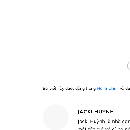
Bài viết này được đăng trong
Hành Chính
và đư
JACKI HUỲNH
Jacki Huỳnh là nhà sán
một tác giả vô cùng nổ