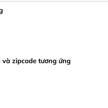
g
 và zipcode tương ứng