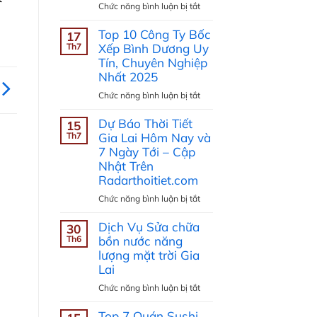
ở
Chức năng bình luận bị tắt
Top
Top 10 Công Ty Bốc
5
17
dịch
Th7
Xếp Bình Dương Uy
vụ
Tín, Chuyên Nghiệp
vận
Nhất 2025
chuyển
ở
Chức năng bình luận bị tắt
hàng
Top
đi
Dự Báo Thời Tiết
10
15
Mỹ
Công
Th7
Gia Lai Hôm Nay và
nhanh
Ty
7 Ngày Tới – Cập
rẻ
Bốc
Nhật Trên
tại
Xếp
Radarthoitiet.com
Gia
Bình
Lai
ở
Chức năng bình luận bị tắt
Dương
Dự
Uy
Dịch Vụ Sửa chữa
Báo
30
Tín,
Thời
Th6
bồn nước năng
Chuyên
Tiết
lượng mặt trời Gia
Nghiệp
Gia
Lai
Nhất
Lai
2025
ở
Chức năng bình luận bị tắt
Hôm
Dịch
Nay
Top 7 Quán Sushi
Vụ