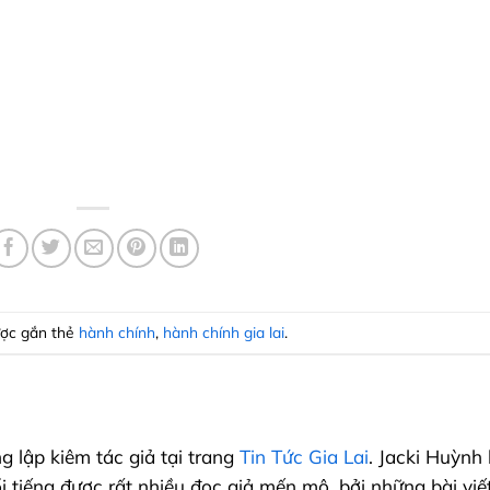
ợc gắn thẻ
hành chính
,
hành chính gia lai
.
g lập kiêm tác giả tại trang
Tin Tức Gia Lai
. Jacki Huỳnh 
i tiếng được rất nhiều đọc giả mến mộ, bởi những bài viế