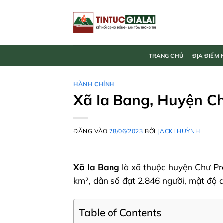
Bỏ
qua
nội
dung
TRANG CHỦ
ĐỊA ĐIỂM 
HÀNH CHÍNH
Xã Ia Bang, Huyện C
ĐĂNG VÀO
28/06/2023
BỞI
JACKI HUỲNH
Xã Ia Bang
là xã thuộc huyện Chư Prô
km², dân số đạt 2.846 người, mật độ 
Table of Contents