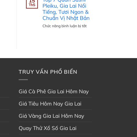
15
và
Sửa
Th5
Pleiku, Gia Lai Nổi
7
chữa
Tiếng, Tươi Ngon &
Ngày
bồn
Chuẩn Vị Nhật Bản
Tới
nước
–
ở
Chức năng bình luận bị tắt
năng
Cập
Top
lượng
Nhật
7
mặt
Trên
Quán
trời
Radarthoitiet.com
Sushi
Gia
Pleiku,
Lai
Gia
Lai
TRUY VẤN PHỔ BIẾN
Nổi
Tiếng,
Tươi
Ngon
Giá Cà Phê Gia Lai Hôm Nay
&
Chuẩn
Giá Tiêu Hôm Nay Gia Lai
Vị
Nhật
Giá Vàng Gia Lai Hôm Nay
Bản
Quay Thử Xổ Số Gia Lai