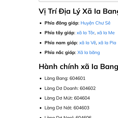
Vị Trí Địa Lý Xã Ia Ban
Phía đông giáp
:
Huyện Chư Sê
Phía tây giáp
:
xã Ia Tôr
,
xã Ia Me
Phía nam giáp
:
xã Ia Vê
,
xã Ia Pia
Phía nắc giáp
:
Xã Ia băng
Hành chính xã Ia Bang
Làng Bang: 604601
Làng Dơ Doanh: 604602
Làng Dơ Mút: 604604
Làng Dơ Nát: 604603
Làng Dơ Ngol: 604606