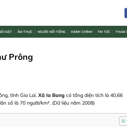
NỔI BẬT
ẨM THỰC
NGƯỜI NỔI TIẾNG
HÀNH CHÍNH
TIN TỨC
THAM 
hư Prông
ng, tỉnh Gia Lai.
Xã Ia Bang
có tổng diện tích là 40,66
dân số là 70 người/km². (Dữ liệu năm 2008)