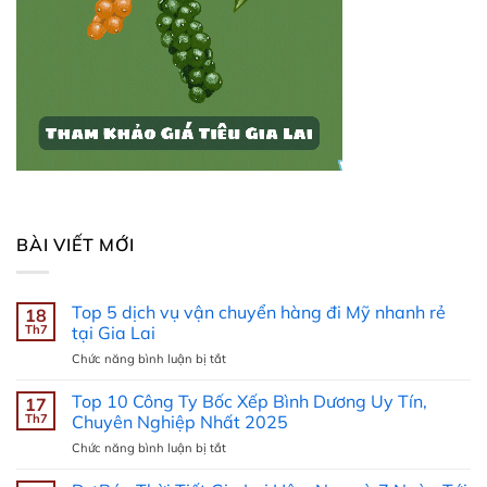
BÀI VIẾT MỚI
Top 5 dịch vụ vận chuyển hàng đi Mỹ nhanh rẻ
18
Th7
tại Gia Lai
ở
Chức năng bình luận bị tắt
Top
5
Top 10 Công Ty Bốc Xếp Bình Dương Uy Tín,
17
dịch
Th7
Chuyên Nghiệp Nhất 2025
vụ
ở
Chức năng bình luận bị tắt
vận
Top
chuyển
10
hàng