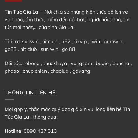
Nhật
Bản
Tin Tức Gia Lai
– Nơi chia sẻ những kiến thức bổ ích về
văn hóa, ẩm thực, điểm đến nổi bật, người nổi tiếng, tin
tức mới nhất,… của tỉnh Gia Lai.
Tài trợ:
sunwin
,
hitclub
,
b52
,
rikvip
,
iwin
,
gemwin
,
go88
,
hit club
,
sun win
,
go 88
Đối tác:
robong
,
thuckhuya
,
vongcam
,
bugio
,
buncha
,
phobo
,
chuoichien
,
chaolua
,
gavang
THÔNG TIN LIÊN HỆ
Mọi góp ý, thắc mắc quý đọc giả xin vui lòng liên hệ Tin
Tức Gia Lai, thông qua:
Hotline
:
0898 427 313