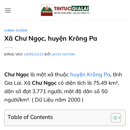
Bỏ
qua
nội
dung
HÀNH CHÍNH
Xã Chư Ngọc, huyện Krông Pa
ĐĂNG VÀO
18/05/2023
BỞI
JACKI HUỲNH
Chư Ngọc
là một xã thuộc
huyện Krông Pa
, tỉnh
Gia Lai. Xã
Chư Ngọc
có diện tích là 75,49 km²,
dân số đạt 3.771 người, mật độ dân số 50
người/km². ( Dữ Liệu năm 2000 )
Table of Contents