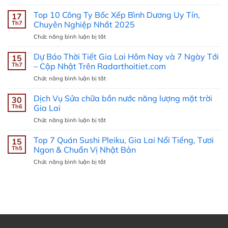
Top
5
Top 10 Công Ty Bốc Xếp Bình Dương Uy Tín,
17
dịch
Th7
Chuyên Nghiệp Nhất 2025
vụ
ở
Chức năng bình luận bị tắt
vận
Top
chuyển
10
Dự Báo Thời Tiết Gia Lai Hôm Nay và 7 Ngày Tới
hàng
15
Công
đi
Th7
– Cập Nhật Trên Radarthoitiet.com
Ty
Mỹ
ở
Chức năng bình luận bị tắt
Bốc
nhanh
Dự
Xếp
rẻ
Báo
Dịch Vụ Sửa chữa bồn nước năng lượng mặt trời
Bình
30
tại
Thời
Dương
Th6
Gia Lai
Gia
Tiết
Uy
Lai
ở
Chức năng bình luận bị tắt
Gia
Tín,
Dịch
Lai
Chuyên
Vụ
Top 7 Quán Sushi Pleiku, Gia Lai Nổi Tiếng, Tươi
Hôm
15
Nghiệp
Sửa
Nay
Th5
Ngon & Chuẩn Vị Nhật Bản
Nhất
chữa
và
2025
ở
Chức năng bình luận bị tắt
bồn
7
Top
nước
Ngày
7
năng
Tới
Quán
lượng
–
Sushi
mặt
Cập
Pleiku,
trời
Nhật
Gia
Gia
Trên
Lai
Lai
Radarthoitiet.com