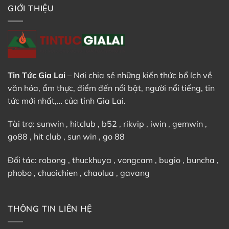
Nổi
GIỚI THIỆU
Tiếng,
Tươi
Ngon
&
Chuẩn
Vị
Nhật
Bản
Tin Tức Gia Lai
– Nơi chia sẻ những kiến thức bổ ích về
văn hóa, ẩm thực, điểm đến nổi bật, người nổi tiếng, tin
tức mới nhất,… của tỉnh Gia Lai.
Tài trợ:
sunwin
,
hitclub
,
b52
,
rikvip
,
iwin
,
gemwin
,
go88
,
hit club
,
sun win
,
go 88
Đối tác:
robong
,
thuckhuya
,
vongcam
,
bugio
,
buncha
,
phobo
,
chuoichien
,
chaolua
,
gavang
THÔNG TIN LIÊN HỆ