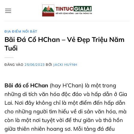
Bỏ
qua
nội
dung
ĐỊA ĐIỂM NỔI BẬT
Bãi Đá Cổ HChan – Vẻ Đẹp Triệu Năm
Tuổi
ĐĂNG VÀO
25/06/2023
BỞI
JACKI HUỲNH
Bãi đá cổ HChan
(hay H’Chan) là một trong
những di tích văn hóa độc đáo và hấp dẫn ở Gia
Lai. Nơi đây không chỉ là một điểm đến hấp dẫn
cho những người tìm hiểu về di sản văn hóa, mà
còn là một nơi tuyệt vời để thư giãn và thả hồn
giữa thiên nhiên hoang sơ. Mỗi tảng đá đều