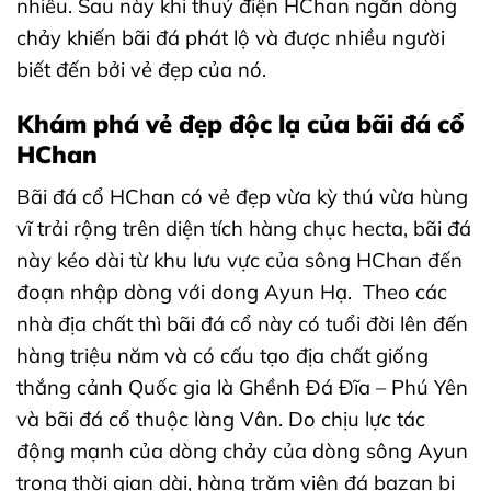
nhiều. Sau này khi thuỷ điện HChan ngăn dòng
chảy khiến bãi đá phát lộ và được nhiều người
biết đến bởi vẻ đẹp của nó.
Khám phá vẻ đẹp độc lạ của bãi đá cổ
HChan
Bãi đá cổ HChan có vẻ đẹp vừa kỳ thú vừa hùng
vĩ trải rộng trên diện tích hàng chục hecta, bãi đá
này kéo dài từ khu lưu vực của sông HChan đến
đoạn nhập dòng với dong Ayun Hạ. Theo các
nhà địa chất thì bãi đá cổ này có tuổi đời lên đến
hàng triệu năm và có cấu tạo địa chất giống
thắng cảnh Quốc gia là Ghềnh Đá Đĩa – Phú Yên
và bãi đá cổ thuộc làng Vân. Do chịu lực tác
động mạnh của dòng chảy của dòng sông Ayun
trong thời gian dài, hàng trăm viên đá bazan bị