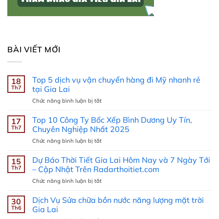
BÀI VIẾT MỚI
Top 5 dịch vụ vận chuyển hàng đi Mỹ nhanh rẻ
18
Th7
tại Gia Lai
ở
Chức năng bình luận bị tắt
Top
5
Top 10 Công Ty Bốc Xếp Bình Dương Uy Tín,
17
dịch
Th7
Chuyên Nghiệp Nhất 2025
vụ
ở
Chức năng bình luận bị tắt
vận
Top
chuyển
10
Dự Báo Thời Tiết Gia Lai Hôm Nay và 7 Ngày Tới
hàng
15
Công
đi
Th7
– Cập Nhật Trên Radarthoitiet.com
Ty
Mỹ
ở
Chức năng bình luận bị tắt
Bốc
nhanh
Dự
Xếp
rẻ
Báo
Dịch Vụ Sửa chữa bồn nước năng lượng mặt trời
Bình
30
tại
Thời
Dương
Th6
Gia Lai
Gia
Tiết
Uy
Lai