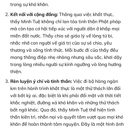
trong sự khó khăn.
Kết nối với cộng đồng:
Thông qua việc khất thực,
thầy Minh Tuệ không chỉ lan tỏa tinh thần Phật pháp
mà còn tạo cơ hội tiếp xúc với người dân ở khắp mọi
miền đất nước. Thầy chia sẻ giáo lý về lòng từ bi,
nhắc nhở con người về giá trị của sự sẻ chia, yêu
thương và sống tỉnh thức. Mỗi bước đi của thầy đều
mang thông điệp nhẹ nhàng nhưng sâu sắc, khơi dậy
trong lòng nhiều người sự kính ngưỡng và lòng hướng
thiện.
Rèn luyện ý chí và tinh thần:
Việc đi bộ hàng ngàn
km trên hành trình khất thực là một thử thách lớn đối
với bất kỳ ai, đặc biệt là khi phải đối mặt với thời tiết
khắc nghiệt, đường xá khó khăn và những thử thách
bất ngờ khác. Qua đó, thầy Minh Tuệ thể hiện tinh
thần kiên trì, nhẫn nại và quyết tâm vượt qua mọi khó
khăn để hoàn thành tâm nguyện. Đây là một hình ảnh