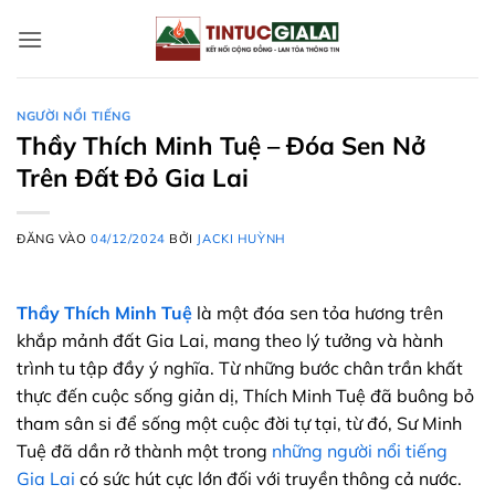
Bỏ
qua
nội
dung
NGƯỜI NỔI TIẾNG
Thầy Thích Minh Tuệ – Đóa Sen Nở
Trên Đất Đỏ Gia Lai
ĐĂNG VÀO
04/12/2024
BỞI
JACKI HUỲNH
Thầy Thích Minh Tuệ
là một đóa sen tỏa hương trên
khắp mảnh đất Gia Lai, mang theo lý tưởng và hành
trình tu tập đầy ý nghĩa. Từ những bước chân trần khất
thực đến cuộc sống giản dị, Thích Minh Tuệ đã buông bỏ
tham sân si để sống một cuộc đời tự tại, từ đó, Sư Minh
Tuệ đã dần rở thành một trong
những người nổi tiếng
Gia Lai
có sức hút cực lớn đối với truyền thông cả nước.