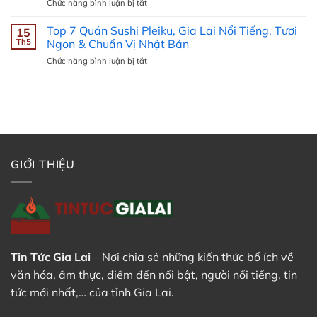
ở
Chức năng bình luận bị tắt
Gia
Tín,
Dịch
Lai
Chuyên
Vụ
Top 7 Quán Sushi Pleiku, Gia Lai Nổi Tiếng, Tươi
Hôm
15
Nghiệp
Sửa
Nay
Th5
Ngon & Chuẩn Vị Nhật Bản
Nhất
chữa
và
2025
ở
Chức năng bình luận bị tắt
bồn
7
Top
nước
Ngày
7
năng
Tới
Quán
lượng
–
Sushi
mặt
Cập
Pleiku,
trời
Nhật
Gia
Gia
Trên
Lai
Lai
Radarthoitiet.com
Nổi
GIỚI THIỆU
Tiếng,
Tươi
Ngon
&
Chuẩn
Vị
Nhật
Bản
Tin Tức Gia Lai
– Nơi chia sẻ những kiến thức bổ ích về
văn hóa, ẩm thực, điểm đến nổi bật, người nổi tiếng, tin
tức mới nhất,… của tỉnh Gia Lai.