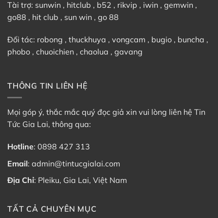
Tài trợ:
sunwin
,
hitclub
,
b52
,
rikvip
,
iwin
,
gemwin
,
go88
,
hit club
,
sun win
,
go 88
Đối tác:
robong
,
thuckhuya
,
vongcam
,
bugio
,
buncha
,
phobo
,
chuoichien
,
chaolua
,
gavang
THÔNG TIN LIÊN HỆ
Mọi góp ý, thắc mắc quý đọc giả xin vui lòng liên hệ Tin
Tức Gia Lai, thông qua:
Hotline
:
0898 427 313
Email
:
admin@tintucgialai.com
Địa Chỉ
: Pleiku, Gia Lai, Việt Nam
TẤT CẢ CHUYÊN MỤC